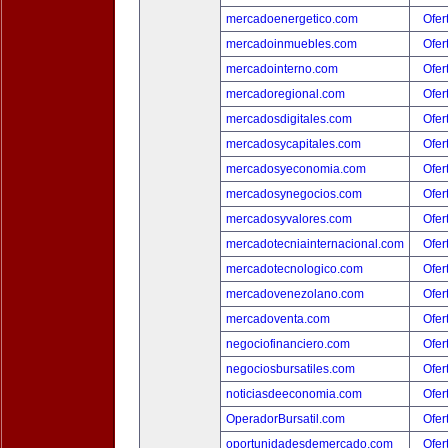
mercadoenergetico.com
Ofer
mercadoinmuebles.com
Ofer
mercadointerno.com
Ofer
mercadoregional.com
Ofer
mercadosdigitales.com
Ofer
mercadosycapitales.com
Ofer
mercadosyeconomia.com
Ofer
mercadosynegocios.com
Ofer
mercadosyvalores.com
Ofer
mercadotecniainternacional.com
Ofer
mercadotecnologico.com
Ofer
mercadovenezolano.com
Ofer
mercadoventa.com
Ofer
negociofinanciero.com
Ofer
negociosbursatiles.com
Ofer
noticiasdeeconomia.com
Ofer
OperadorBursatil.com
Ofer
oportunidadesdemercado.com
Ofer