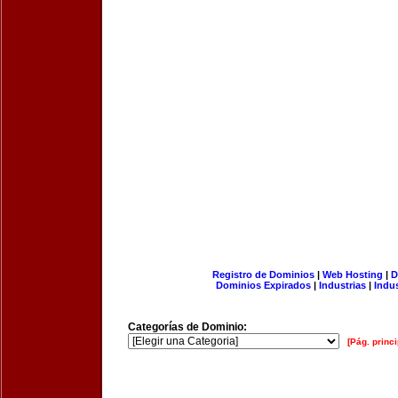
Registro de Dominios
|
Web Hosting
|
D
Dominios Expirados
|
Industrias
|
Indu
Categorías de Dominio:
[Pág. princi