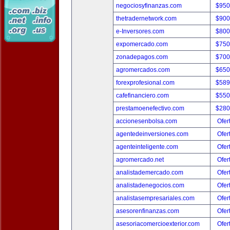
negociosyfinanzas.com
$950
thetradernetwork.com
$900
e-Inversores.com
$800
expomercado.com
$750
zonadepagos.com
$700
agromercados.com
$650
forexprofesional.com
$589
cafefinanciero.com
$550
prestamoenefectivo.com
$280
accionesenbolsa.com
Ofer
agentedeinversiones.com
Ofer
agenteinteligente.com
Ofer
agromercado.net
Ofer
analistademercado.com
Ofer
analistadenegocios.com
Ofer
analistasempresariales.com
Ofer
asesorenfinanzas.com
Ofer
asesoriacomercioexterior.com
Ofer